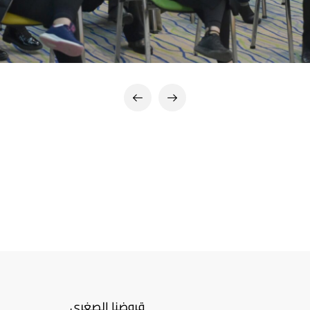
قروضنا الصغرى