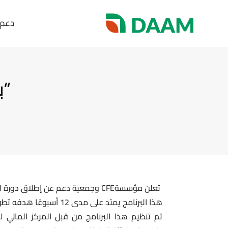
دعم
“ب
تعلن مؤسسةCFE وجمعية دعم عن إطلاق دورة النمو التي تقدم الدعم المناسب لرواد الأعمال.
هذا البرنامج يمتد على مدى 12 أسبوعًا هدفه تطوير وإستدامة ونمو مشاريعهم.