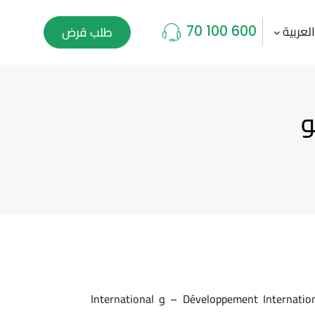
لعربية
طلب قرض
70 100 600
و
تم تنظيم هذا البرنامج من قبل المركز المالي لأصحاب المشاريع وجمعية دعم بالشراكة مع Développement International Desjardins – DID – و International