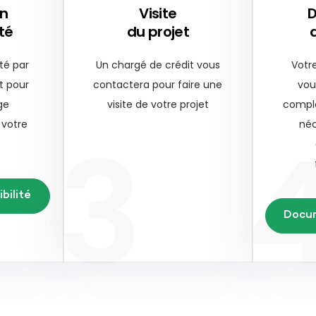
on
Visite
ité
du projet
té par
Un chargé de crédit vous
Votr
t pour
contactera pour faire une
vou
ge
visite de votre projet
compl
3
 votre
néc
bilité
Docu