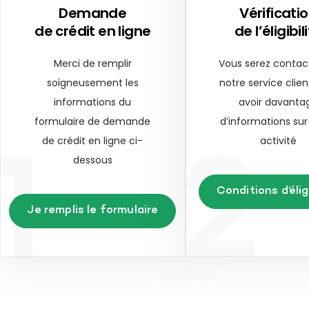
Demande
Vérificati
de crédit en ligne
de l’éligibil
Merci de remplir
Vous serez contac
soigneusement les
notre service clien
informations du
avoir davanta
1
2
formulaire de demande
d’informations sur
de crédit en ligne ci-
activité
dessous
Conditions d’éligi
Je remplis le formulaire