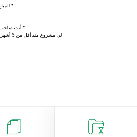
المبلغ الم
*
ojet /أنت صاحب مشروع
*