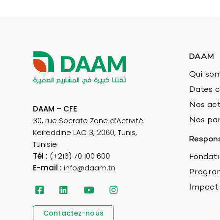
DAAM
Qui so
Dates c
Nos act
DAAM – CFE
30, rue Socrate Zone d’Activité
Nos par
Keïreddine LAC 3, 2060, Tunis,
Respons
Tunisie
Tél :
(+216) 70 100 600
Fondat
E-mail :
info@daam.tn
Progra
Impact
Contactez-nous