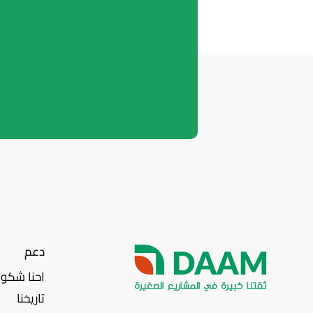
دعم
احنا شكو
تاريخنا