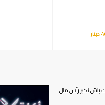
ح
ك باش تكبر رأس مال