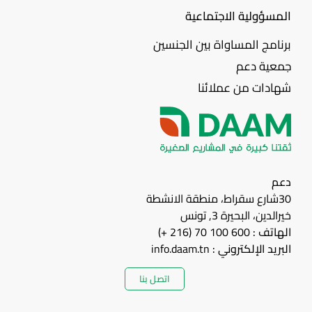
المسؤولية الاجتماعية
برنامج المساواة بين الجنسين
جمعية دعم
شهادات من عملائنا
دعم
30شارع سقراط، منطقة الانشطة
خيرالدين، البحيرة 3, تونس
الهاتف :
600 100 70 (216 +)
البريد الإلكتروني :
info.daam.tn
اتصل بنا