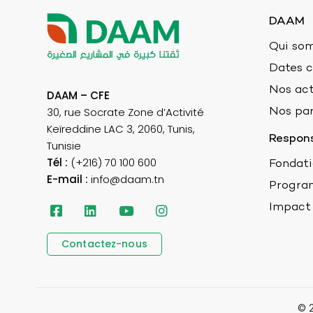
DAAM
Qui so
Dates c
Nos act
DAAM – CFE
30, rue Socrate Zone d’Activité
Nos par
Keïreddine LAC 3, 2060, Tunis,
Respons
Tunisie
Tél :
(+216) 70 100 600
Fondat
E-mail :
info@daam.tn
Progra
Impact
Contactez-nous
© 