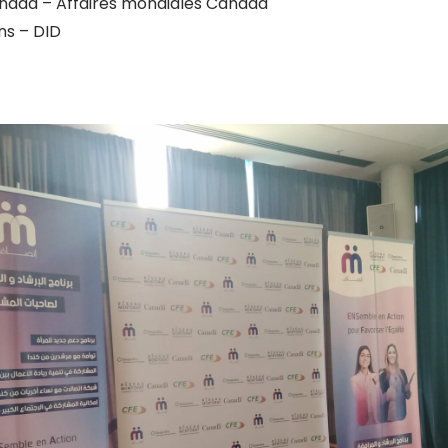
nada – Affaires mondiales Canada
ns – DID